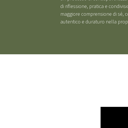
di riflessione, pratica e condivi
maggiore comprensione di sé, con 
autentico e duraturo nella propr