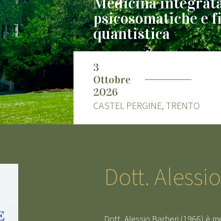
Medicina integrata
psicosomatiche e f
quantistica
3
Ottobre
2026
CASTEL PERGINE, TRENTO
Dott. Alessi
Dott. Alessio Barberi (1966) è m