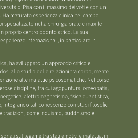
versità di Pisa con il massimo dei voti e con un
. Ha maturato esperienza clinica nel campo
 specializzato nella chirurgia orale e maxillo-
un proprio centro odontoiatrico. La sua
esperienze internazionali, in particolare in
ca, ha sviluppato un approccio critico e
dosi allo studio delle relazioni tra corpo, mente
tenzione alle malattie psicosomatiche. Nel corso
rose discipline, tra cui agopuntura, omeopatia,
energetica, elettromagnetismo, fisica quantistica,
ve, integrando tali conoscenze con studi filosofici
rse tradizioni, come induismo, buddhismo e
onali sul legame tra stati emotivi e malattia, in