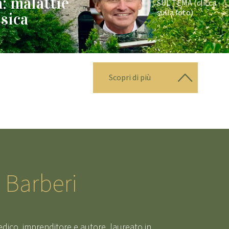
: malattie
SUL TEMA (clicca
sulla foto)
isica
Scopri di più
o Barberi
edico, imprenditore e autore, laureato in