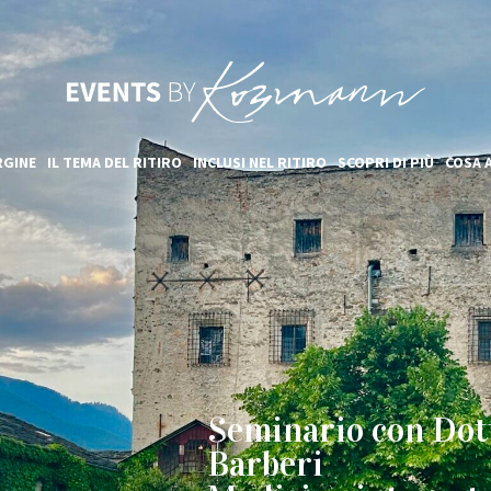
RGINE
IL TEMA DEL RITIRO
INCLUSI NEL RITIRO
SCOPRI DI PIÙ
COSA 
Seminario con Dott
Barberi