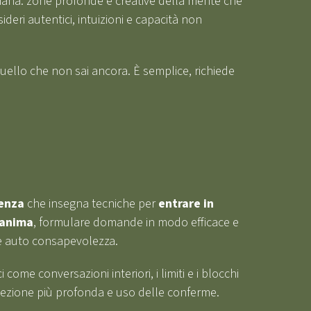
iana: zone profonde e creative della mente che
deri autentici, intuizioni e capacità non
quello che non sai ancora. È semplice, richiede
enza
che insegna tecniche per
entrare in
’anima
, formulare domande in modo efficace e
 e auto consapevolezza.
 come conversazioni interiori, i limiti e i blocchi
rcezione più profonda e uso delle conferme.