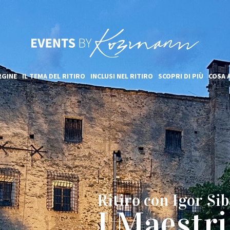
RGINE
IL TEMA DEL RITIRO
INCLUSI NEL RITIRO
SCOPRI DI PIÙ
COSA 
Ritiro con Igor Sib
I Maestri