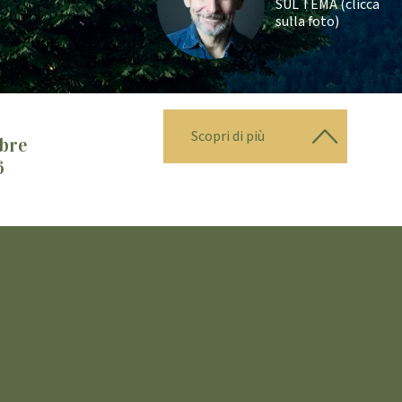
SUL TEMA (clicca
sulla foto)
Scopri di più
bre
6