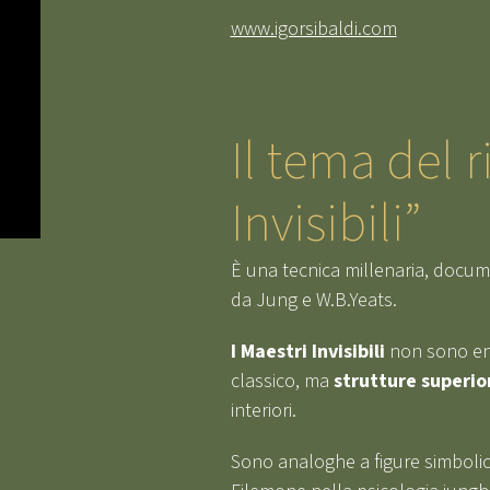
www.igorsibaldi.com
Il tema del ri
Invisibili”
È una tecnica millenaria, docum
da Jung e W.B.Yeats.
I
Maestri Invisibili
non sono ent
classico, ma
strutture superior
interiori.
Sono analoghe a figure simbolic