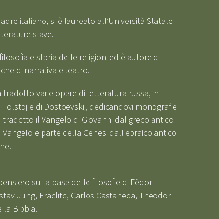
dre italiano, si è laureato all’Università Statale
tterature slave.
filosofia e storia delle religioni ed è autore di
 che di narrativa e teatro.
tradotto varie opere di letteratura russa, in
i Tolstoj e di Dostoevskij, dedicandovi monografie
ha tradotto il Vangelo di Giovanni dal greco antico
 Vangelo e parte della Genesi dall’ebraico antico
one.
pensiero sulla base delle filosofie di Fëdor
ustav Jung, Eraclito, Carlos Castaneda, Theodor
la Bibbia.