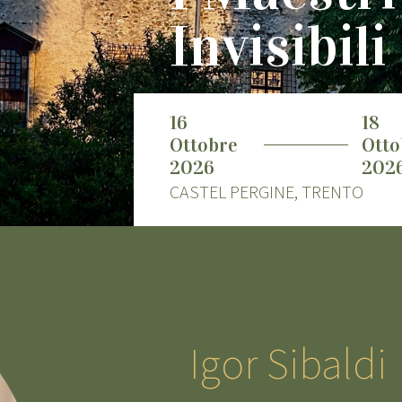
Invisibili
16
18
Ottobre
Otto
2026
202
CASTEL PERGINE, TRENTO
Igor Sibaldi